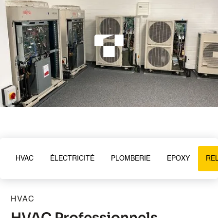
HVAC
ÉLECTRICITÉ
PLOMBERIE
EPOXY
RE
HVAC
HVAC Professionnels